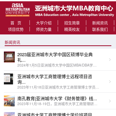
首 页
大学介绍
招生简章
新闻资讯
项目优势
师资力量
精英校友
联系我们
新闻资讯
2023届亚洲城市大学中国区硕博毕业典
礼...
2024年1月5日亚洲城市大学中国区MBA/DBA学员毕业庆典在广州粤剧艺术博物馆隆重举行。...
亚洲城市大学工商管理博士远程项目咨
询...
2023年11月18日亚洲城市大学工商管理博士学员远程向大学汇报项目咨询1内容,11月19日商学院院长Assoc.Prof.D...
南孔教育|亚洲城市大学《财务管理》线...
2023年11月18-19日，亚洲城市大学工商管理研究生班《财务管理》课程在杭州举办，本次课程采取了线上线下同...
亚洲城市大学工商管理博士学位班项目